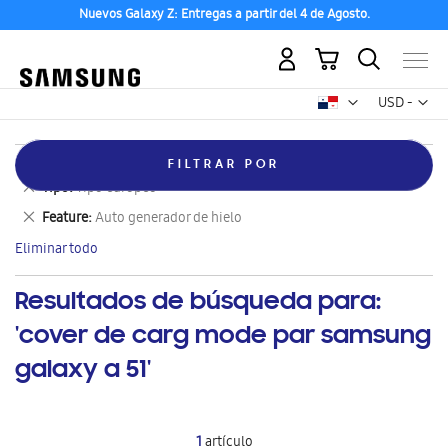
Nuevos Galaxy Z: Entregas a partir del 4 de Agosto.
Mi carrito
Mon
USD -
dólar
estadounid
Eliminar
Categoría
MBO
FILTRAR POR
este
Eliminar
Tipo
Tipo europeo
artículo
este
Eliminar
Feature
Auto generador de hielo
artículo
este
Eliminar todo
artículo
Resultados de búsqueda para:
'cover de carg mode par samsung
galaxy a 51'
1
artículo