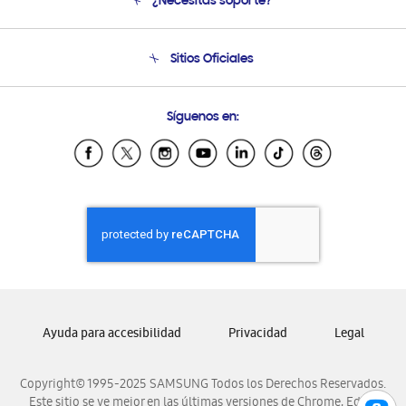
¿Necesitas soporte?
Soporte
Venta a Empresas - B2B
Soporte telefónico
Sitios Oficiales
Seguimiento de tu pedido
Soporte vía eMail
Condiciones de Compra
Preguntas Frecuentes
Samsung Costa Rica
Síguenos en:
Samsung Ecuador
Samsung El Salvador
Samsung Guatemala
Samsung Honduras
Samsung Nicaragua
Samsung Panamá
Samsung República Dominicana
Samsung Venezuela
Ayuda para accesibilidad
Privacidad
Legal
Copyright© 1995-2025 SAMSUNG Todos los Derechos Reservados.
Este sitio se ve mejor en las últimas versiones de Chrome, Edge,