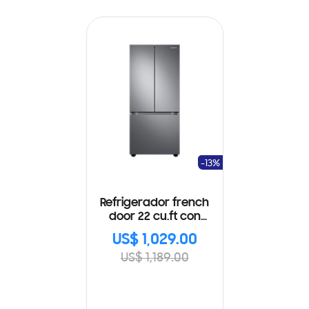
-13%
Refrigerador french
door 22 cu.ft con
tecnologia digital
US$ 1,029.00
inverter
US$ 1,189.00
RF22A4010S9/AP