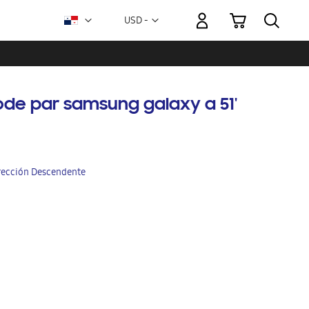
Mi carrito
Moneda
USD -
dólar
estadounidense
ode par samsung galaxy a 51'
irección Descendente