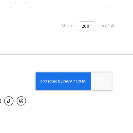
SIN
STOCK
Mostrar
por página