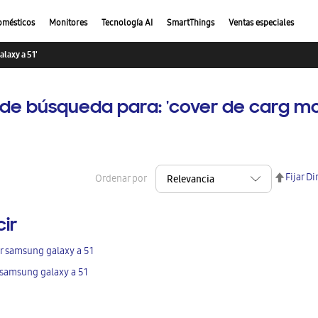
omésticos
Monitores
Tecnología AI
SmartThings
Ventas especiales
laxy a 51'
 de búsqueda para: 'cover de carg m
Fijar D
Ordenar por
cir
r samsung galaxy a 51
 samsung galaxy a 51