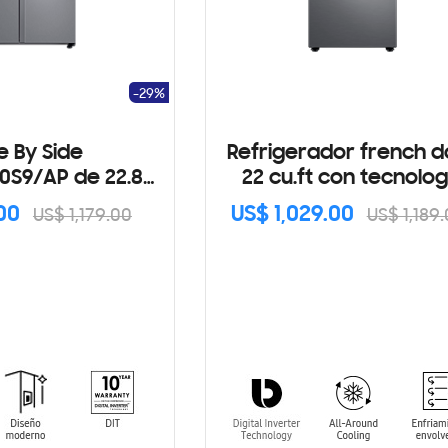
-29%
e By Side
Refrigerador french d
0S9/AP de 22.8
22 cu.ft con tecnolog
cu.ft
digital inverter
00
US$ 1,029.00
US$ 1,179.00
US$ 1,189
RF22A4010S9/AP