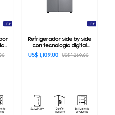
-13%
-13%
oor
Refrigerador side by side
ia
con tecnología digital
inverter 28 cu.ft
US$ 1,109.00
.00
US$ 1,269.00
RS28T5B00S9/AP