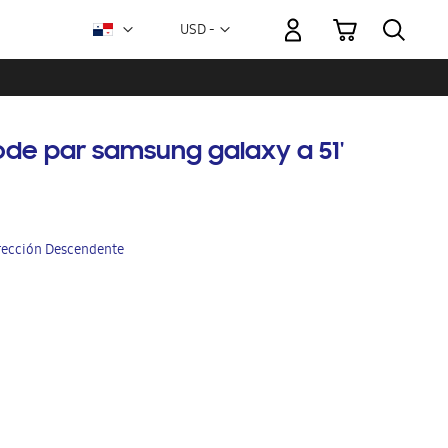
Mi carrito
Moneda
USD -
dólar
estadounidense
ode par samsung galaxy a 51'
irección Descendente