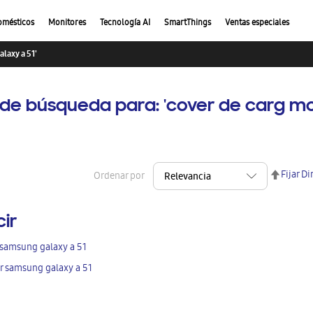
omésticos
Monitores
Tecnología AI
SmartThings
Ventas especiales
laxy a 51'
 de búsqueda para: 'cover de carg m
Fijar D
Ordenar por
cir
 samsung galaxy a 51
r samsung galaxy a 51