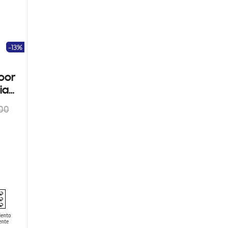
-13%
oor
ia
.00