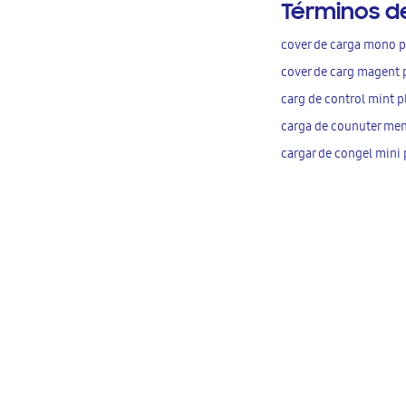
Términos d
cover de carga mono p
cover de carg magent 
carg de control mint p
carga de counuter men
cargar de congel mini