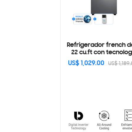
Refrigerador french d
22 cu.ft con tecnolog
digital inverter
US$ 1,029.00
US$ 1,189
RF22A4010S9/AP