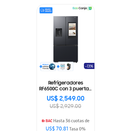
-13%
Refrigeradores
RF6500C con 3 puertas,
gran capacidad y
US$ 2,549.00
tecnología SpaceMax
US$ 2,929.00
RF32CG5910B1AP
Hasta 36 cuotas de
US$ 70.81
Tasa 0%