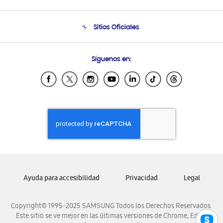
Soporte
Venta a Empresas - B2B
Soporte telefónico
Sitios Oficiales
Seguimiento de tu pedido
Soporte vía eMail
Condiciones de Compra
Preguntas Frecuentes
Samsung Costa Rica
Síguenos en:
Samsung Ecuador
Samsung El Salvador
Samsung Guatemala
Samsung Honduras
Samsung Nicaragua
Samsung Panamá
Samsung República Dominicana
Samsung Venezuela
Ayuda para accesibilidad
Privacidad
Legal
Copyright© 1995-2025 SAMSUNG Todos los Derechos Reservados.
Este sitio se ve mejor en las últimas versiones de Chrome, Edge,