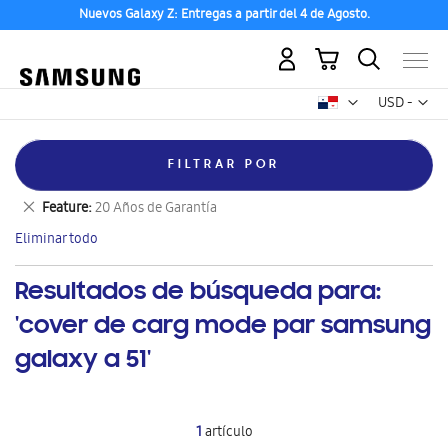
Nuevos Galaxy Z: Entregas a partir del 4 de Agosto.
Mi carrito
Mon
USD -
dólar
estadounid
FILTRAR POR
Eliminar
Categoría
home
este
Eliminar
Feature
20 Años de Garantía
artículo
este
Eliminar todo
artículo
Resultados de búsqueda para:
'cover de carg mode par samsung
galaxy a 51'
1
artículo