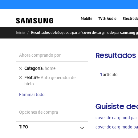
Mobile
TV & Audio
Electrod
Resultados de búsqueda para: 'cover de carg mode par samsung ga
Inicio
Resultados
Ahora comprando por
Eliminar
Categoría
home
este
1
artículo
Eliminar
Feature
Auto generador de
artículo
este
hielo
artículo
Eliminar todo
Quisiste de
Opciones de compra
cover de carg mod par
TIPO
cover de carg modo pa