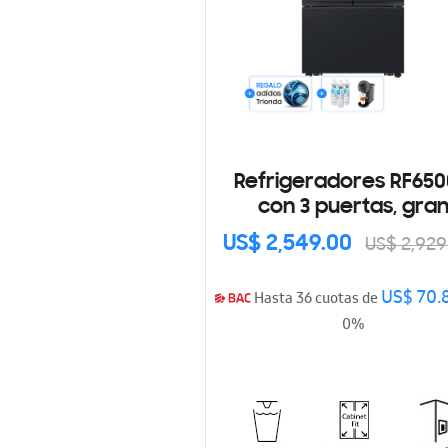
Refrigeradores RF65
con 3 puertas, gra
capacidad y tecnolo
US$ 2,549.00
US$ 2,929
SpaceMax RF32CG5910
US$ 70.
Hasta 36 cuotas de
0%