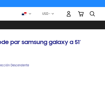
Mi carrito
Moneda
USD -
dólar
estadounidense
ode par samsung galaxy a 51'
irección Descendente