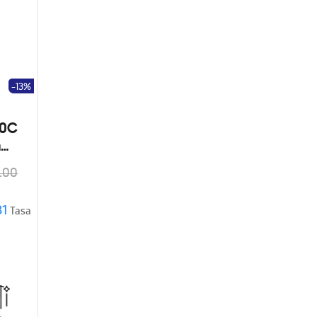
-13%
00C
n
gía
.00
B1AP
81
Tasa