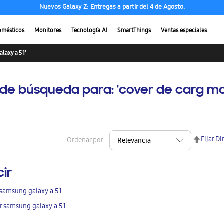
Nuevos Galaxy Z: Entregas a partir del 4 de Agosto.
omésticos
Monitores
Tecnología AI
SmartThings
Ventas especiales
laxy a 51'
 de búsqueda para: 'cover de carg m
Fijar D
Ordenar por
cir
 samsung galaxy a 51
r samsung galaxy a 51