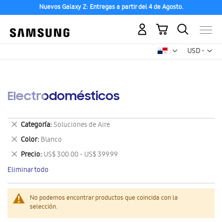
Nuevos Galaxy Z: Entregas a partir del 4 de Agosto.
Mi carrito
Mon
USD -
dólar
estadounid
Electrodomésticos
Eliminar
Categoría
Soluciones de Aire
este
Eliminar
Color
Blanco
artículo
este
Eliminar
Precio
US$ 300.00 - US$ 399.99
artículo
este
Eliminar todo
artículo
No podemos encontrar productos que coincida con la
selección.