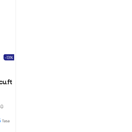
-13%
cu.ft
00
5
Tasa