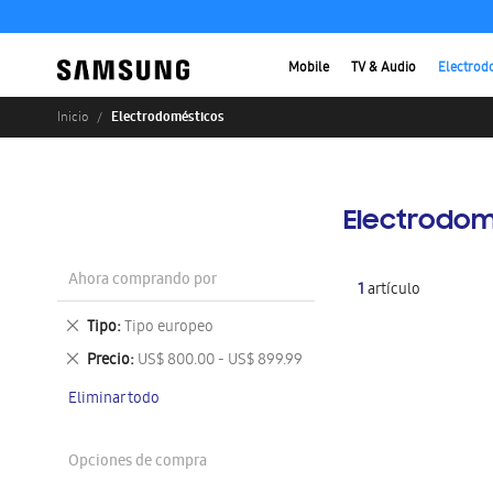
Mobile
TV & Audio
Electrod
Electrodomésticos
Inicio
Electrodom
Ahora comprando por
1
artículo
Eliminar
Tipo
Tipo europeo
este
Eliminar
Precio
US$ 800.00 - US$ 899.99
artículo
este
Eliminar todo
artículo
Opciones de compra