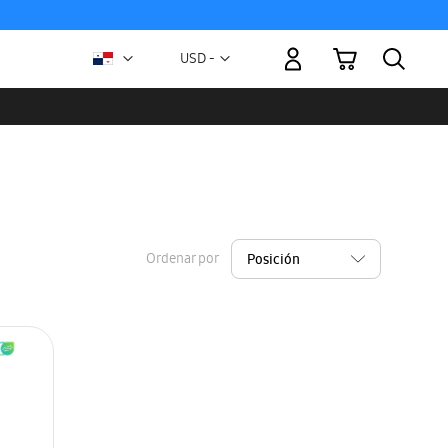
Mi carrito
Moneda
USD -
dólar
estadounidense
Ordenar por