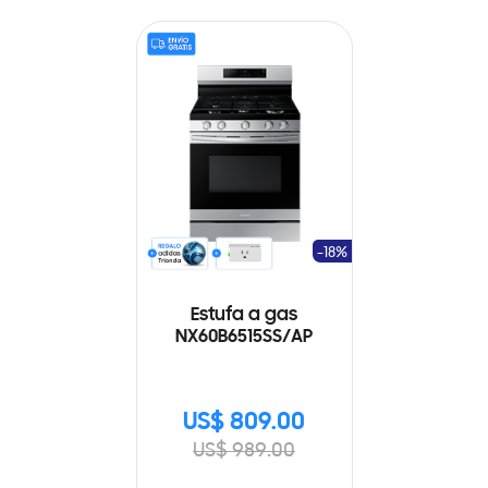
-18%
Estufa a gas
NX60B6515SS/AP
US$ 809.00
US$ 989.00