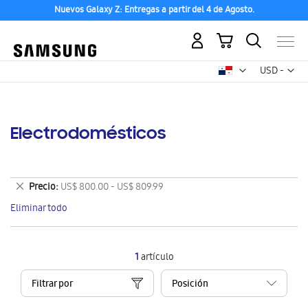
Nuevos Galaxy Z: Entregas a partir del 4 de Agosto.
Mi carrito
Mon
USD -
dólar
estadounid
Electrodomésticos
Eliminar
Precio
US$ 800.00 - US$ 809.99
este
Eliminar todo
artículo
1
artículo
Filtrar por