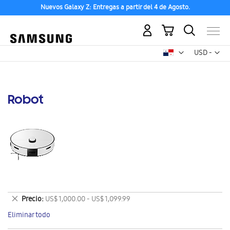
Nuevos Galaxy Z: Entregas a partir del 4 de Agosto.
Mi carrito
Mon
USD -
dólar
estadounid
Robot
Eliminar
Precio
US$ 1,000.00 - US$ 1,099.99
este
Eliminar todo
artículo