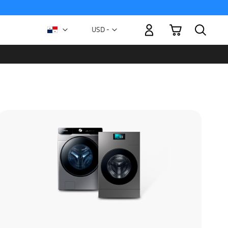
Mi carrito
Moneda
USD -
dólar
estadounidense