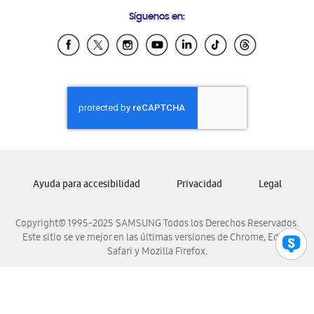
Condiciones de Compra
Preguntas Frecuentes
Samsung Costa Rica
Síguenos en:
Samsung Ecuador
Samsung El Salvador
Samsung Guatemala
Samsung Honduras
Samsung Nicaragua
Samsung Panamá
Samsung República Dominicana
Samsung Venezuela
Ayuda para accesibilidad
Privacidad
Legal
Copyright© 1995-2025 SAMSUNG Todos los Derechos Reservados.
Este sitio se ve mejor en las últimas versiones de Chrome, Edge,
Safari y Mozilla Firefox.