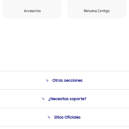
Accesorios
Renueva Contigo
Otras secciones
Conócenos
¿Necesitas soporte?
Soporte
Venta a Empresas - B2B
Soporte telefónico
Sitios Oficiales
Seguimiento de tu pedido
Soporte vía eMail