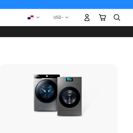
Mi carrito
Moneda
USD -
dólar
estadounidense