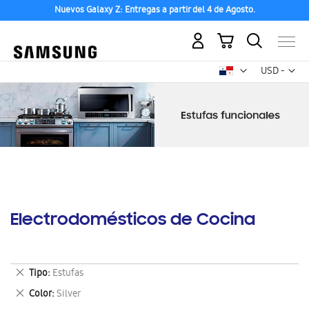
Nuevos Galaxy Z: Entregas a partir del 4 de Agosto.
Mi carrito
Mon
USD -
dólar
estadounid
Electrodomésticos de Cocina
Eliminar
Tipo
Estufas
este
Eliminar
Color
Silver
artículo
este