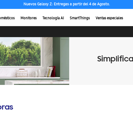
Nuevos Galaxy Z: Entregas a partir del 4 de Agosto.
omésticos
Monitores
Tecnología AI
SmartThings
Ventas especiales
oras