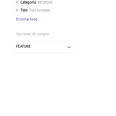
Eliminar
Categoría
BESPOKE
este
Eliminar
Tipo
Tipo europeo
artículo
este
Eliminar todo
artículo
Opciones de compra
FEATURE