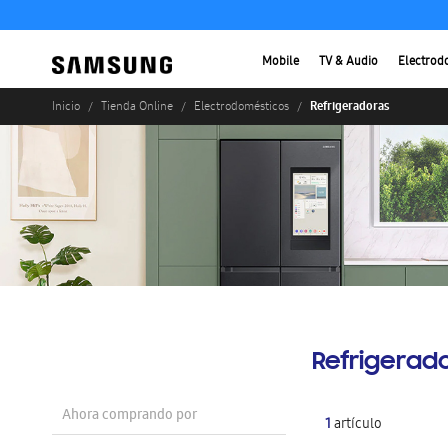
Mobile
TV & Audio
Electrod
Refrigeradoras
Inicio
Tienda Online
Electrodomésticos
Refrigerad
Ahora comprando por
1
artículo