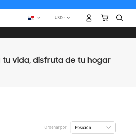
Mi carrito
Moneda
USD -
dólar
estadounidense
Ordenar por