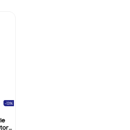
-13%
le
tor