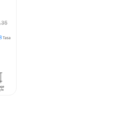
 492
.35
8
Tasa