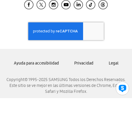
Samsung El Salvador
Samsung Guatemala
Samsung Honduras
Samsung Nicaragua
Samsung Panamá
Samsung República Dominicana
Samsung Venezuela
Ayuda para accesibilidad
Privacidad
Legal
Copyright© 1995-2025 SAMSUNG Todos los Derechos Reservados.
Este sitio se ve mejor en las últimas versiones de Chrome, Edge,
Safari y Mozilla Firefox.