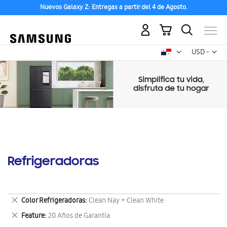
Nuevos Galaxy Z: Entregas a partir del 4 de Agosto.
Mi carrito
Mon
USD -
dólar
estadounid
Refrigeradoras
Eliminar
Color Refrigeradoras
Clean Nay + Clean White
este
Eliminar
Feature
20 Años de Garantía
artículo
este