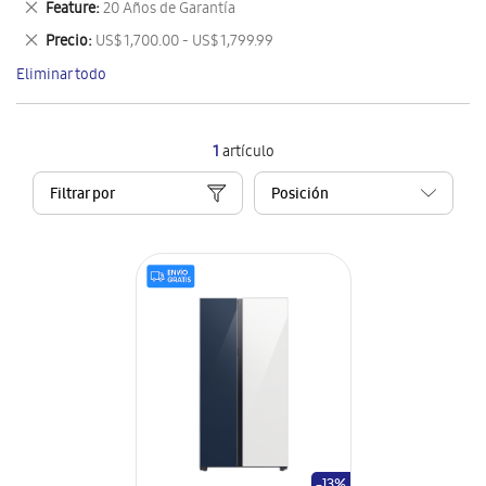
Eliminar
Feature
20 Años de Garantía
artículo
este
Eliminar
Precio
US$ 1,700.00 - US$ 1,799.99
artículo
este
Eliminar todo
artículo
1
artículo
Filtrar por
-13%