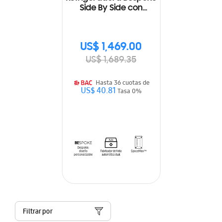
Side By Side con
Beverage Center 23
Cu.fc., 640L
RS23CB760A7NAP
US$ 1,469.00
US$ 1,689.35
Hasta 36 cuotas de
US$ 40.81
Tasa 0%
Filtrar por