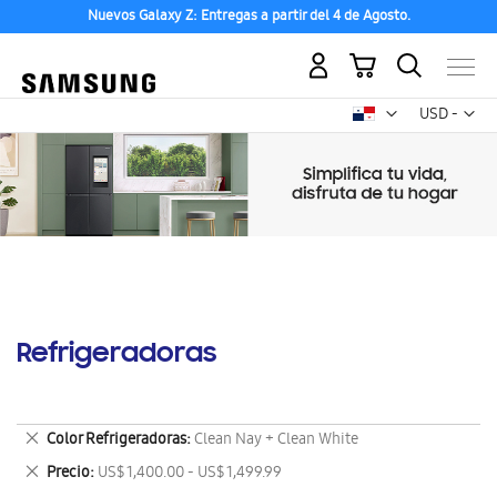
Nuevos Galaxy Z: Entregas a partir del 4 de Agosto.
Mi carrito
Mon
USD -
dólar
estadounid
Refrigeradoras
Eliminar
Color Refrigeradoras
Clean Nay + Clean White
este
Eliminar
Precio
US$ 1,400.00 - US$ 1,499.99
artículo
este