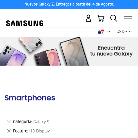
Nuevos Galaxy Z: Entregas a partir del 4 de Agosto.
Mi carrito
Mon
USD -
dólar
estadounid
Smartphones
Eliminar
Categoría
Galaxy S
este
Eliminar
Feature
HD Display
artículo
este