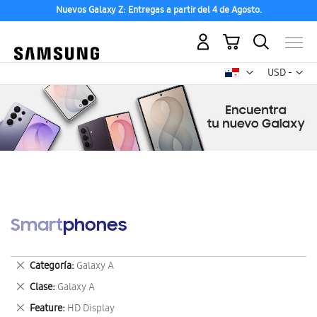
Nuevos Galaxy Z: Entregas a partir del 4 de Agosto.
Mi carrito
Mon
USD -
dólar
estadounid
Smartphones
Eliminar
Categoría
Galaxy A
este
Eliminar
Clase
Galaxy A
artículo
este
Eliminar
Feature
HD Display
artículo