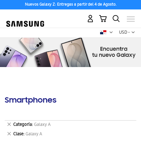
Nuevos Galaxy Z: Entregas a partir del 4 de Agosto.
Mi carrito
Mon
USD -
dólar
estadounid
Smartphones
Eliminar
Categoría
Galaxy A
este
Eliminar
Clase
Galaxy A
artículo
este