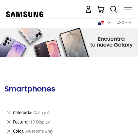
Mi carrito
Mon
USD -
dólar
estadounid
Smartphones
Eliminar
Categoría
Galaxy A
este
Eliminar
Feature
HD Display
artículo
este
Eliminar
Color
Awesome Gray
artículo
este