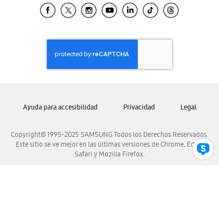
Samsung El Salvador
Samsung Guatemala
Samsung Honduras
Samsung Nicaragua
Samsung Panamá
Samsung República Dominicana
Samsung Venezuela
Ayuda para accesibilidad
Privacidad
Legal
Copyright© 1995-2025 SAMSUNG Todos los Derechos Reservados.
Este sitio se ve mejor en las últimas versiones de Chrome, Edge,
Safari y Mozilla Firefox.