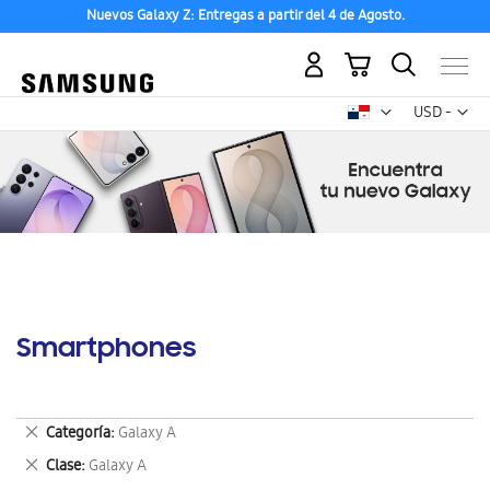
Nuevos Galaxy Z: Entregas a partir del 4 de Agosto.
Mi carrito
Mon
USD -
dólar
estadounid
Smartphones
Eliminar
Categoría
Galaxy A
este
Eliminar
Clase
Galaxy A
artículo
este