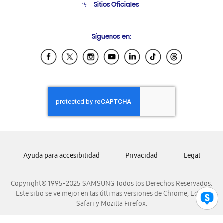
Sitios Oficiales
Seguimiento de tu pedido
Soporte vía eMail
Condiciones de Compra
Preguntas Frecuentes
Samsung Costa Rica
Síguenos en:
Samsung Ecuador
Samsung El Salvador
Samsung Guatemala
Samsung Honduras
Samsung Nicaragua
Samsung Panamá
Samsung República Dominicana
Samsung Venezuela
Ayuda para accesibilidad
Privacidad
Legal
Copyright© 1995-2025 SAMSUNG Todos los Derechos Reservados.
Este sitio se ve mejor en las últimas versiones de Chrome, Edge,
Safari y Mozilla Firefox.