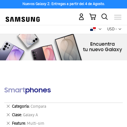
Nuevos Galaxy Z: Entregas a partir del 4 de Agosto.
Mi carrito
Mon
USD -
dólar
estadounid
Smartphones
Eliminar
Categoría
Compara
este
Eliminar
Clase
Galaxy A
artículo
este
Eliminar
Feature
Multi-sim
artículo