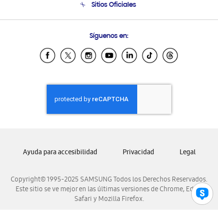
Sitios Oficiales
Seguimiento de tu pedido
Soporte vía eMail
Condiciones de Compra
Preguntas Frecuentes
Samsung Costa Rica
Síguenos en:
Samsung Ecuador
Samsung El Salvador
Samsung Guatemala
Samsung Honduras
Samsung Nicaragua
Samsung Panamá
Samsung República Dominicana
Samsung Venezuela
Ayuda para accesibilidad
Privacidad
Legal
Copyright© 1995-2025 SAMSUNG Todos los Derechos Reservados.
Este sitio se ve mejor en las últimas versiones de Chrome, Edge,
Safari y Mozilla Firefox.