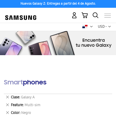
Nuevos Galaxy Z: Entregas a partir del 4 de Agosto.
Mi carrito
Mon
USD -
dólar
estadounid
Smartphones
Eliminar
Clase
Galaxy A
este
Eliminar
Feature
Multi-sim
artículo
este
Eliminar
Color
Negro
artículo