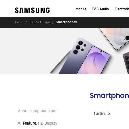
Mobile
TV & Audio
Electrod
Smartphones
Inicio
Tienda Online
Smartphon
Ahora comprando por
1
artículo
Eliminar
Feature
HD Display