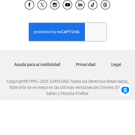
Samsung El Salvador
Samsung Guatemala
Samsung Honduras
Samsung Nicaragua
Samsung Panamá
Samsung República Dominicana
Samsung Venezuela
Ayuda para accesibilidad
Privacidad
Legal
Copyright© 1995-2025 SAMSUNG Todos los Derechos Reservados.
Este sitio se ve mejor en las últimas versiones de Chrome, Edge,
Safari y Mozilla Firefox.