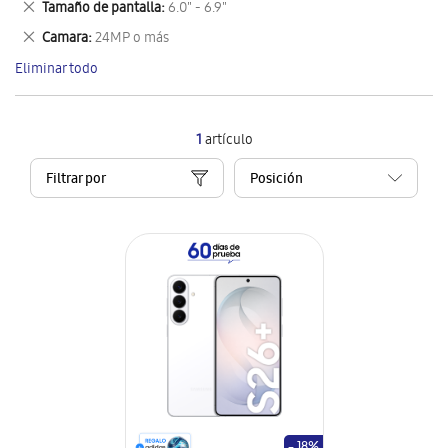
Eliminar
Tamaño de pantalla
6.0" - 6.9"
artículo
este
Eliminar
Camara
24MP o más
artículo
este
Eliminar todo
artículo
1
artículo
Filtrar por
- 18%