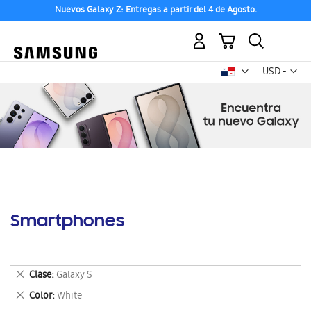
Nuevos Galaxy Z: Entregas a partir del 4 de Agosto.
Mi carrito
Mon
USD -
dólar
estadounid
Smartphones
Eliminar
Clase
Galaxy S
este
Eliminar
Color
White
artículo
este