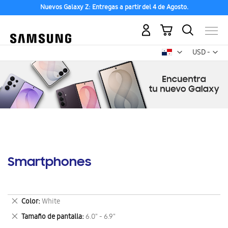
Nuevos Galaxy Z: Entregas a partir del 4 de Agosto.
Mi carrito
Mon
USD -
dólar
estadounid
Smartphones
Eliminar
Color
White
este
Eliminar
Tamaño de pantalla
6.0" - 6.9"
artículo
este