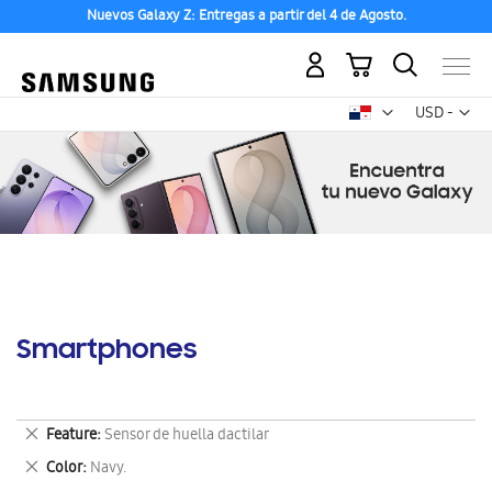
Nuevos Galaxy Z: Entregas a partir del 4 de Agosto.
Mi carrito
Mon
USD -
dólar
estadounid
Smartphones
Eliminar
Feature
Sensor de huella dactilar
este
Eliminar
Color
Navy.
artículo
este