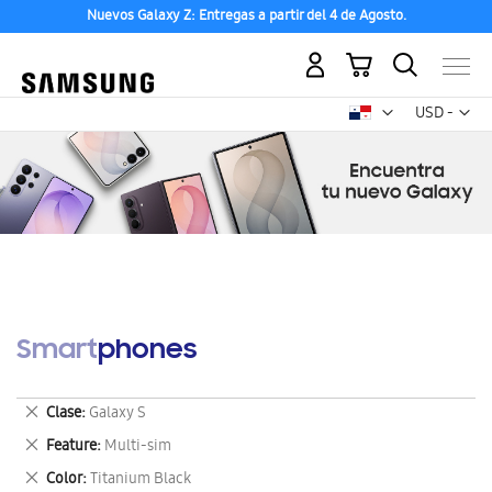
Nuevos Galaxy Z: Entregas a partir del 4 de Agosto.
Mi carrito
Mon
USD -
dólar
estadounid
Smartphones
Eliminar
Clase
Galaxy S
este
Eliminar
Feature
Multi-sim
artículo
este
Eliminar
Color
Titanium Black
artículo