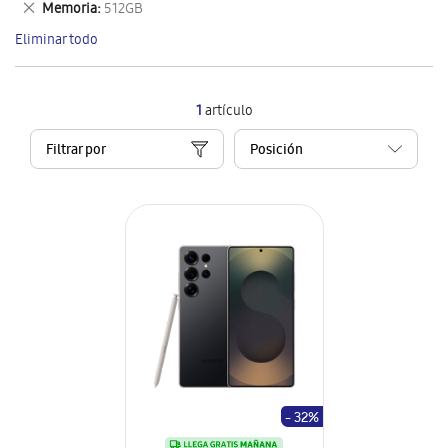
Eliminar
Memoria
512GB
artículo
este
Eliminar todo
artículo
1
artículo
Filtrar por
- 32%