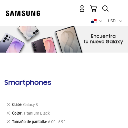
Mi carrito
Mon
USD -
dólar
estadounid
Smartphones
Eliminar
Clase
Galaxy S
este
Eliminar
Color
Titanium Black
artículo
este
Eliminar
Tamaño de pantalla
6.0" - 6.9"
artículo
este