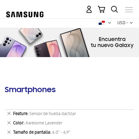
Mi carrito
Mon
USD -
dólar
estadounid
Smartphones
Eliminar
Feature
Sensor de huella dactilar
este
Eliminar
Color
Awesome Lavender
artículo
este
Eliminar
Tamaño de pantalla
6.0" - 6.9"
artículo
este