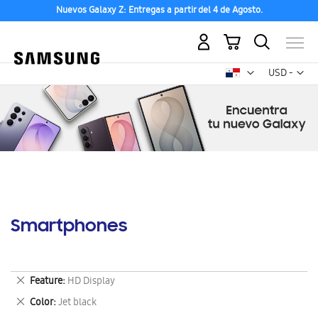
Nuevos Galaxy Z: Entregas a partir del 4 de Agosto.
Mi carrito
Mon
USD -
dólar
estadounid
Smartphones
Eliminar
Feature
HD Display
este
Eliminar
Color
Jet black
artículo
este