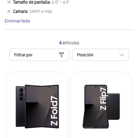
Eliminar
Tamaño de pantalla
6.0" - 6.9"
artículo
este
Eliminar
Camara
24MP o más
artículo
este
Eliminar todo
artículo
4
artículos
Filtrar por