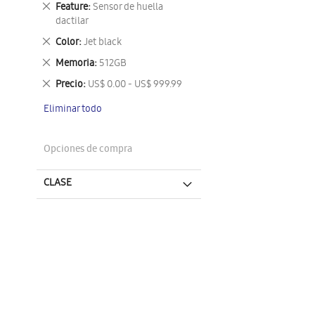
Eliminar
Feature
Sensor de huella
este
dactilar
artículo
Eliminar
Color
Jet black
este
Eliminar
Memoria
512GB
artículo
este
Eliminar
Precio
US$ 0.00 - US$ 999.99
artículo
este
Eliminar todo
artículo
Opciones de compra
CLASE