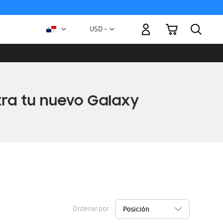
Mi carrito
Moneda
USD -
dólar
estadounidense
Ordenar por