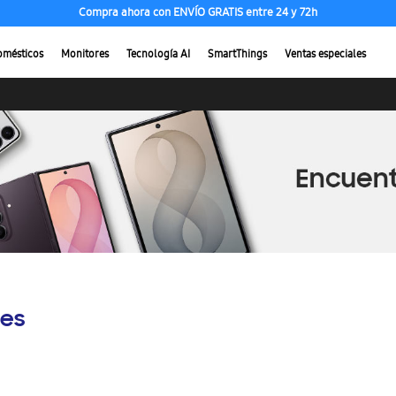
Compra ahora con ENVÍO GRATIS entre 24 y 72h
Compra hasta en 36 cuotas a 0% interes con BAC
omésticos
Monitores
Tecnología AI
SmartThings
Ventas especiales
es