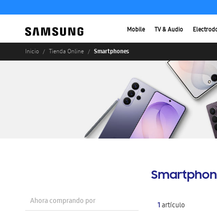
Mobile
TV & Audio
Electrod
Smartphones
Inicio
Tienda Online
Smartphon
Ahora comprando por
1
artículo