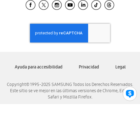
Samsung El Salvador
Samsung Guatemala
Samsung Honduras
Samsung Nicaragua
Samsung Panamá
Samsung República Dominicana
Samsung Venezuela
Ayuda para accesibilidad
Privacidad
Legal
Copyright© 1995-2025 SAMSUNG Todos los Derechos Reservados.
Este sitio se ve mejor en las últimas versiones de Chrome, Edge,
Safari y Mozilla Firefox.