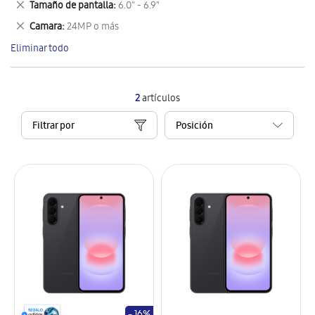
Eliminar
Tamaño de pantalla
6.0" - 6.9"
artículo
este
Eliminar
Camara
24MP o más
artículo
este
Eliminar todo
artículo
2
artículos
Filtrar por
- 16%