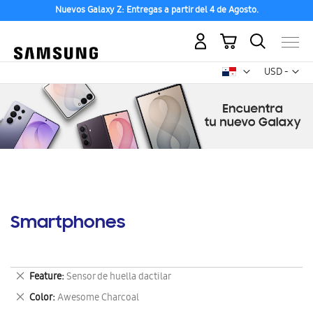
Nuevos Galaxy Z: Entregas a partir del 4 de Agosto.
Mi carrito
Mon
USD -
dólar
estadounid
Smartphones
Eliminar
Feature
Sensor de huella dactilar
este
Eliminar
Color
Awesome Charcoal
artículo
este