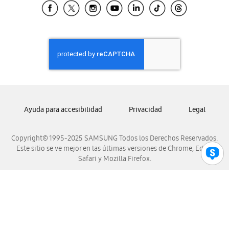
Samsung El Salvador
Samsung Guatemala
Samsung Honduras
Samsung Nicaragua
Samsung Panamá
Samsung República Dominicana
Samsung Venezuela
Ayuda para accesibilidad
Privacidad
Legal
Copyright© 1995-2025 SAMSUNG Todos los Derechos Reservados.
Este sitio se ve mejor en las últimas versiones de Chrome, Edge,
Safari y Mozilla Firefox.