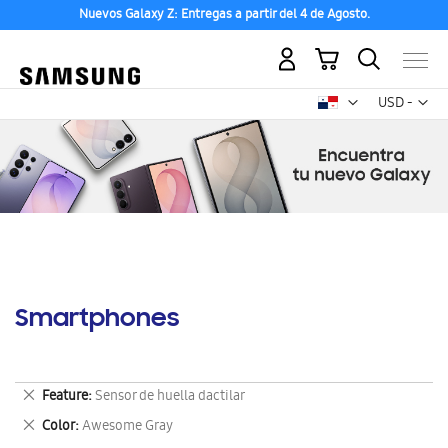
Nuevos Galaxy Z: Entregas a partir del 4 de Agosto.
Mi carrito
Mon
USD -
dólar
estadounid
Smartphones
Eliminar
Feature
Sensor de huella dactilar
este
Eliminar
Color
Awesome Gray
artículo
este