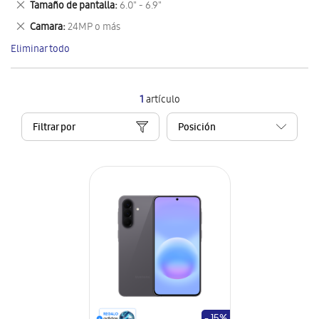
Eliminar
Tamaño de pantalla
6.0" - 6.9"
artículo
este
Eliminar
Camara
24MP o más
artículo
este
Eliminar todo
artículo
1
artículo
Filtrar por
- 15%