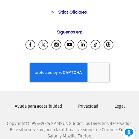
Venta a Empresas - B2B
Soporte telefónico
Sitios Oficiales
Seguimiento de tu pedido
Soporte vía eMail
Condiciones de Compra
Preguntas Frecuentes
Samsung Costa Rica
Síguenos en:
Samsung Ecuador
Samsung El Salvador
Samsung Guatemala
Samsung Honduras
Samsung Nicaragua
Samsung Panamá
Samsung República Dominicana
Samsung Venezuela
Ayuda para accesibilidad
Privacidad
Legal
Copyright© 1995-2025 SAMSUNG Todos los Derechos Reservados.
Este sitio se ve mejor en las últimas versiones de Chrome, Edge,
Safari y Mozilla Firefox.