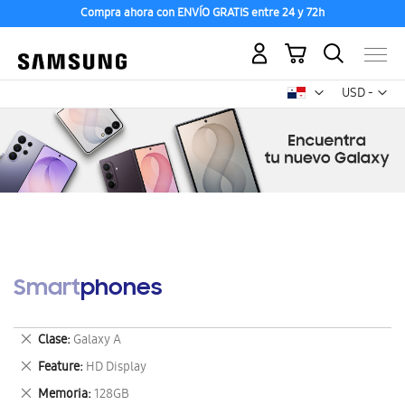
Compra ahora con ENVÍO GRATIS entre 24 y 72h
Mi carrito
Mon
USD -
dólar
estadounid
Smartphones
Eliminar
Clase
Galaxy A
este
Eliminar
Feature
HD Display
artículo
este
Eliminar
Memoria
128GB
artículo