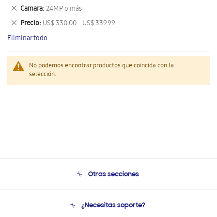
este
Eliminar
Camara
24MP o más
artículo
este
Eliminar
Precio
US$ 330.00 - US$ 339.99
artículo
este
Eliminar todo
artículo
No podemos encontrar productos que coincida con la
selección.
Otras secciones
Conócenos
¿Necesitas soporte?
Soporte