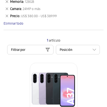
Eliminar
Memoria
128GB
artículo
este
Eliminar
Camara
24MP o más
artículo
este
Eliminar
Precio
US$ 380.00 - US$ 389.99
artículo
este
Eliminar todo
artículo
1
artículo
Filtrar por