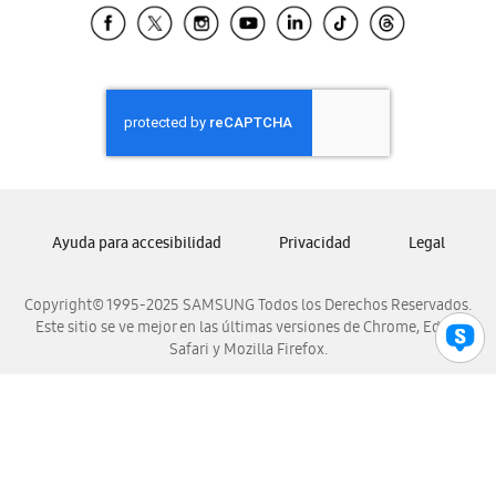
Samsung El Salvador
Samsung Guatemala
Samsung Honduras
Samsung Nicaragua
Samsung Panamá
Samsung República Dominicana
Samsung Venezuela
Ayuda para accesibilidad
Privacidad
Legal
Copyright© 1995-2025 SAMSUNG Todos los Derechos Reservados.
Este sitio se ve mejor en las últimas versiones de Chrome, Edge,
Safari y Mozilla Firefox.