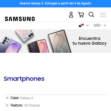
Nuevos Galaxy Z: Entregas a partir del 4 de Agosto.
Mi carrito
Mon
USD -
dólar
estadounid
Smartphones
Eliminar
Clase
Galaxy A
este
Eliminar
Feature
HD Display
artículo
este