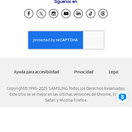
Síguenos en:
Samsung Ecuador
Samsung El Salvador
Samsung Guatemala
Samsung Honduras
Samsung Nicaragua
Samsung Panamá
Samsung República Dominicana
Samsung Venezuela
Ayuda para accesibilidad
Privacidad
Legal
Copyright© 1995-2025 SAMSUNG Todos los Derechos Reservados.
Este sitio se ve mejor en las últimas versiones de Chrome, Edge,
Safari y Mozilla Firefox.