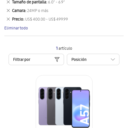
Eliminar
Tamaño de pantalla
6.0" - 6.9"
artículo
este
Eliminar
Camara
24MP o más
artículo
este
Eliminar
Precio
US$ 400.00 - US$ 499.99
artículo
este
Eliminar todo
artículo
1
artículo
Filtrar por