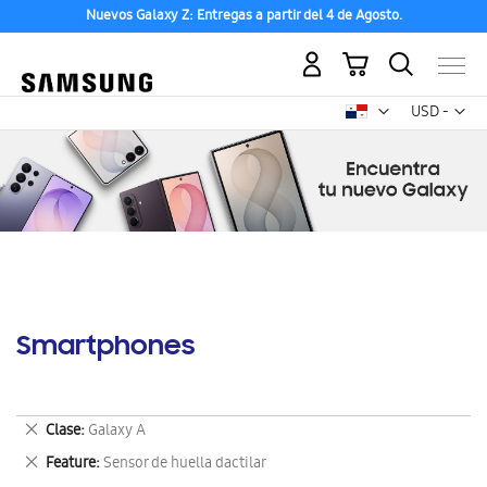
Nuevos Galaxy Z: Entregas a partir del 4 de Agosto.
Mi carrito
Mon
USD -
dólar
estadounid
Smartphones
Eliminar
Clase
Galaxy A
este
Eliminar
Feature
Sensor de huella dactilar
artículo
este