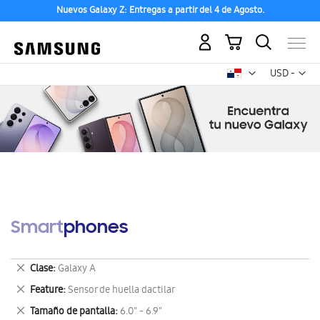
Nuevos Galaxy Z: Entregas a partir del 4 de Agosto.
Mi carrito
Mon
USD -
dólar
estadounid
Smartphones
Eliminar
Clase
Galaxy A
este
Eliminar
Feature
Sensor de huella dactilar
artículo
este
Eliminar
Tamaño de pantalla
6.0" - 6.9"
artículo