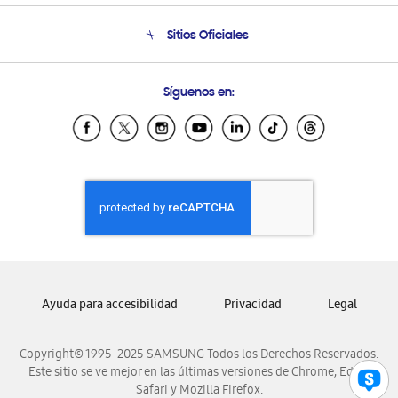
Venta a Empresas - B2B
Soporte telefónico
Sitios Oficiales
Seguimiento de tu pedido
Soporte vía eMail
Condiciones de Compra
Preguntas Frecuentes
Samsung Costa Rica
Síguenos en:
Samsung Ecuador
Samsung El Salvador
Samsung Guatemala
Samsung Honduras
Samsung Nicaragua
Samsung Panamá
Samsung República Dominicana
Samsung Venezuela
Ayuda para accesibilidad
Privacidad
Legal
Copyright© 1995-2025 SAMSUNG Todos los Derechos Reservados.
Este sitio se ve mejor en las últimas versiones de Chrome, Edge,
Safari y Mozilla Firefox.