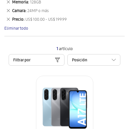
Eliminar
Memoria
128GB
artículo
este
Eliminar
Camara
24MP o más
artículo
este
Eliminar
Precio
US$ 100.00 - US$ 199.99
artículo
este
Eliminar todo
artículo
1
artículo
Filtrar por