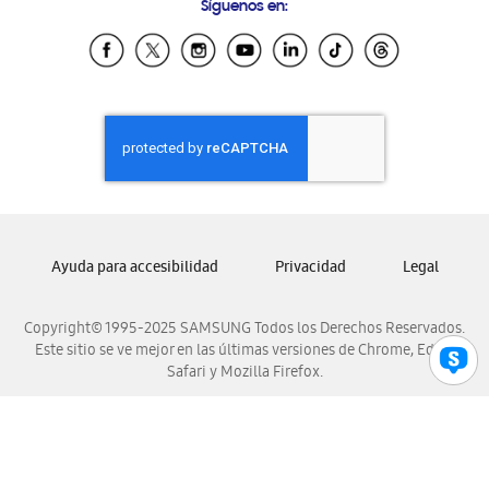
Síguenos en:
Samsung Ecuador
Samsung El Salvador
Samsung Guatemala
Samsung Honduras
Samsung Nicaragua
Samsung Panamá
Samsung República Dominicana
Samsung Venezuela
Ayuda para accesibilidad
Privacidad
Legal
Copyright© 1995-2025 SAMSUNG Todos los Derechos Reservados.
Este sitio se ve mejor en las últimas versiones de Chrome, Edge,
Safari y Mozilla Firefox.