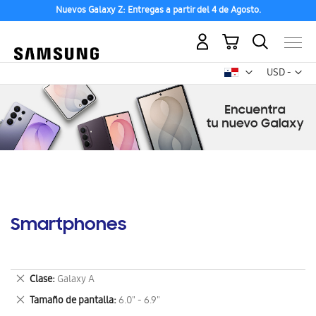
Nuevos Galaxy Z: Entregas a partir del 4 de Agosto.
Mi carrito
Mon
USD -
dólar
estadounid
Smartphones
Eliminar
Clase
Galaxy A
este
Eliminar
Tamaño de pantalla
6.0" - 6.9"
artículo
este