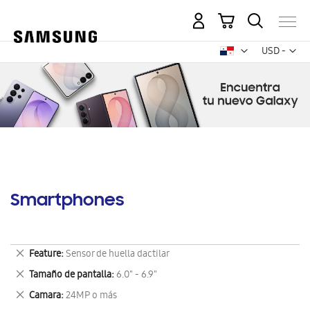
Mi carrito
Mon
USD -
dólar
estadounid
Smartphones
Eliminar
Feature
Sensor de huella dactilar
este
Eliminar
Tamaño de pantalla
6.0" - 6.9"
artículo
este
Eliminar
Camara
24MP o más
artículo
este