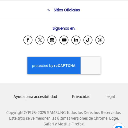
Venta a Empresas - B2B
Soporte telefónico
Sitios Oficiales
Seguimiento de tu pedido
Soporte vía eMail
Condiciones de Compra
Preguntas Frecuentes
Samsung Costa Rica
Síguenos en:
Samsung Ecuador
Samsung El Salvador
Samsung Guatemala
Samsung Honduras
Samsung Nicaragua
Samsung Panamá
Samsung República Dominicana
Samsung Venezuela
Ayuda para accesibilidad
Privacidad
Legal
Copyright© 1995-2025 SAMSUNG Todos los Derechos Reservados.
Este sitio se ve mejor en las últimas versiones de Chrome, Edge,
Safari y Mozilla Firefox.