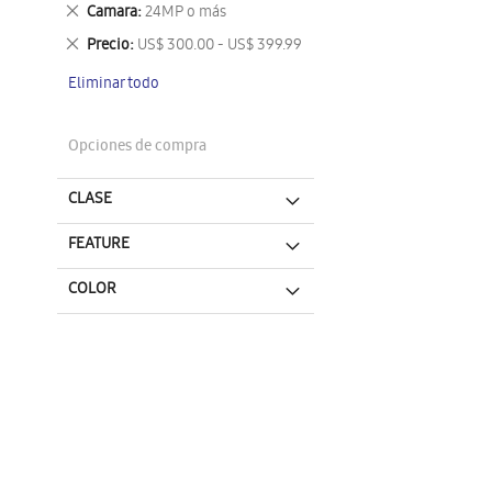
este
Eliminar
Camara
24MP o más
artículo
este
Eliminar
Precio
US$ 300.00 - US$ 399.99
artículo
este
Eliminar todo
artículo
Opciones de compra
CLASE
FEATURE
COLOR