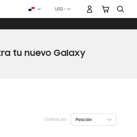
Mi carrito
Moneda
USD -
dólar
estadounidense
Ordenar por