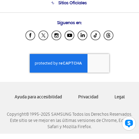
Sitios Oficiales
Seguimiento de tu pedido
Soporte vía eMail
Condiciones de Compra
Preguntas Frecuentes
Samsung Costa Rica
Síguenos en:
Samsung Ecuador
Samsung El Salvador
Samsung Guatemala
Samsung Honduras
Samsung Nicaragua
Samsung Panamá
Samsung República Dominicana
Samsung Venezuela
Ayuda para accesibilidad
Privacidad
Legal
Copyright© 1995-2025 SAMSUNG Todos los Derechos Reservados.
Este sitio se ve mejor en las últimas versiones de Chrome, Edge,
Safari y Mozilla Firefox.