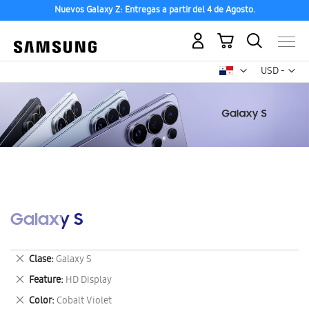
Nuevos Galaxy Z: Entregas a partir del 4 de Agosto.
Mi carrito
Mon
USD -
dólar
estadounid
Galaxy S
Eliminar
Clase
Galaxy S
este
Eliminar
Feature
HD Display
artículo
este
Eliminar
Color
Cobalt Violet
artículo