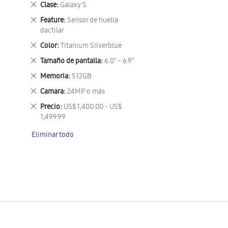
Eliminar
Clase
Galaxy S
este
Eliminar
Feature
Sensor de huella
artículo
este
dactilar
artículo
Eliminar
Color
Titanium Silverblue
este
Eliminar
Tamaño de pantalla
6.0" - 6.9"
artículo
este
Eliminar
Memoria
512GB
artículo
este
Eliminar
Camara
24MP o más
artículo
este
Eliminar
Precio
US$ 1,400.00 - US$
artículo
este
1,499.99
artículo
Eliminar todo