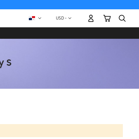
Mi carrito
Moneda
USD -
dólar
estadounidense