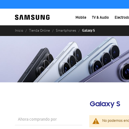
Mobile
TV & Audio
Electrod
Galaxy S
Inicio
Tienda Online
Smartphones
Galaxy S
Ahora comprando por
No podemos enco