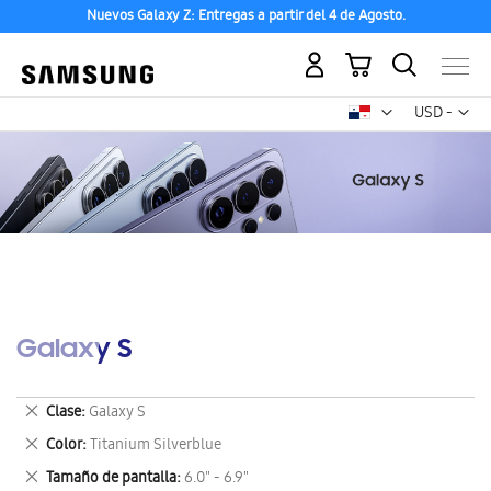
Nuevos Galaxy Z: Entregas a partir del 4 de Agosto.
Mi carrito
Mon
USD -
dólar
estadounid
Galaxy S
Eliminar
Clase
Galaxy S
este
Eliminar
Color
Titanium Silverblue
artículo
este
Eliminar
Tamaño de pantalla
6.0" - 6.9"
artículo