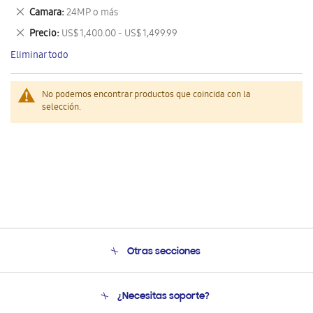
este
Eliminar
Camara
24MP o más
artículo
este
Eliminar
Precio
US$ 1,400.00 - US$ 1,499.99
artículo
este
Eliminar todo
artículo
No podemos encontrar productos que coincida con la
selección.
Otras secciones
Conócenos
¿Necesitas soporte?
Soporte