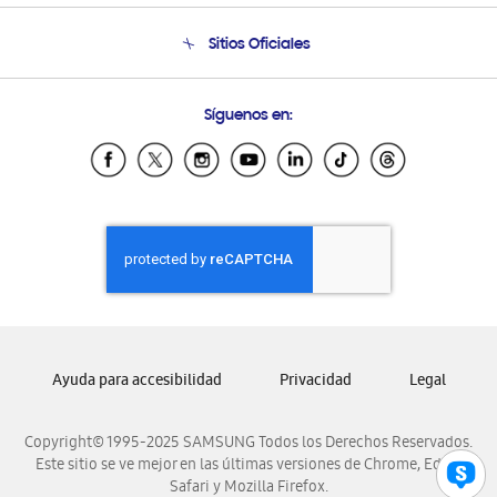
Venta a Empresas - B2B
Soporte telefónico
Sitios Oficiales
Seguimiento de tu pedido
Soporte vía eMail
Condiciones de Compra
Preguntas Frecuentes
Samsung Costa Rica
Síguenos en:
Samsung Ecuador
Samsung El Salvador
Samsung Guatemala
Samsung Honduras
Samsung Nicaragua
Samsung Panamá
Samsung República Dominicana
Samsung Venezuela
Ayuda para accesibilidad
Privacidad
Legal
Copyright© 1995-2025 SAMSUNG Todos los Derechos Reservados.
Este sitio se ve mejor en las últimas versiones de Chrome, Edge,
Safari y Mozilla Firefox.