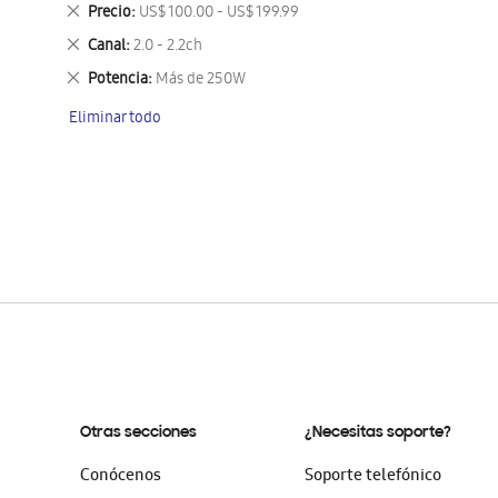
este
Eliminar
Precio
US$ 100.00 - US$ 199.99
artículo
este
Eliminar
Canal
2.0 - 2.2ch
artículo
este
Eliminar
Potencia
Más de 250W
artículo
este
Eliminar todo
artículo
Otras secciones
¿Necesitas soporte?
Conócenos
Soporte telefónico