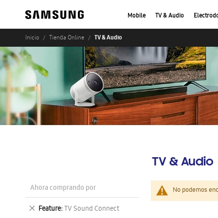
Mobile
TV & Audio
Electrod
TV & Audio
Inicio
Tienda Online
TV & Audio
Ahora comprando por
No podemos enco
Eliminar
Feature
TV Sound Connect