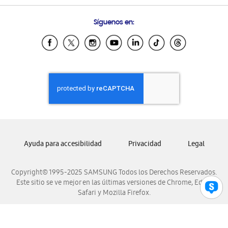
Condiciones de Compra
Preguntas Frecuentes
Samsung Costa Rica
Síguenos en:
Samsung Ecuador
Samsung El Salvador
Samsung Guatemala
Samsung Honduras
Samsung Nicaragua
Samsung Panamá
Samsung República Dominicana
Samsung Venezuela
Ayuda para accesibilidad
Privacidad
Legal
Copyright© 1995-2025 SAMSUNG Todos los Derechos Reservados.
Este sitio se ve mejor en las últimas versiones de Chrome, Edge,
Safari y Mozilla Firefox.