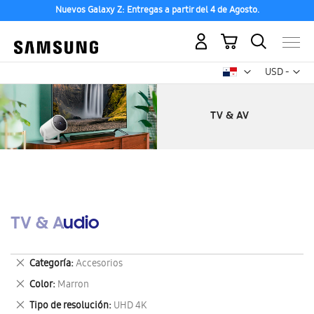
Nuevos Galaxy Z: Entregas a partir del 4 de Agosto.
Mi carrito
Mon
USD -
dólar
estadounid
TV & Audio
Eliminar
Categoría
Accesorios
este
Eliminar
Color
Marron
artículo
este
Eliminar
Tipo de resolución
UHD 4K
artículo