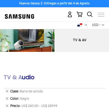
Nuevos Galaxy Z: Entregas a partir del 4 de Agosto.
Mi carrito
Mon
USD -
dólar
estadounid
TV & Audio
Eliminar
Clase
Barra de sonido
este
Eliminar
Color
Negro
artículo
este
Eliminar
Precio
US$ 280.00 - US$ 289.99
artículo