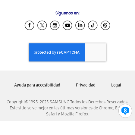
Condiciones de Compra
Preguntas Frecuentes
Samsung Costa Rica
Síguenos en:
Samsung Ecuador
Samsung El Salvador
Samsung Guatemala
Samsung Honduras
Samsung Nicaragua
Samsung Panamá
Samsung República Dominicana
Samsung Venezuela
Ayuda para accesibilidad
Privacidad
Legal
Copyright© 1995-2025 SAMSUNG Todos los Derechos Reservados.
Este sitio se ve mejor en las últimas versiones de Chrome, Edge,
Safari y Mozilla Firefox.