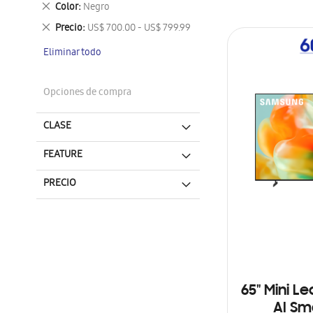
Eliminar
Color
Negro
este
Eliminar
Precio
US$ 700.00 - US$ 799.99
artículo
este
Eliminar todo
artículo
Opciones de compra
CLASE
FEATURE
PRECIO
65" Mini L
AI Sm