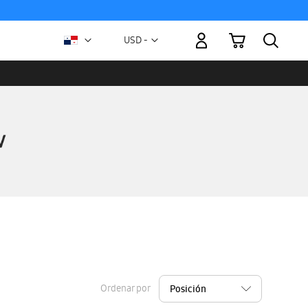
Mi carrito
Moneda
USD -
dólar
estadounidense
Ordenar por