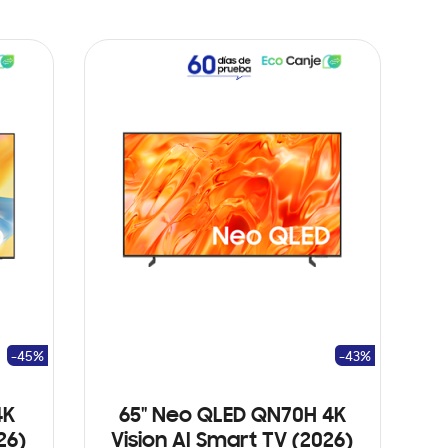
-45%
-43%
4K
65" Neo QLED QN70H 4K
26)
Vision AI Smart TV (2026)