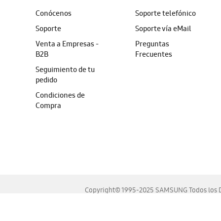
Conócenos
Soporte telefónico
Soporte
Soporte vía eMail
Venta a Empresas -
Preguntas
B2B
Frecuentes
Seguimiento de tu
pedido
Condiciones de
Compra
Copyright© 1995-2025 SAMSUNG Todos los D
Este sitio se ve mejor en las últimas versiones de Chrome