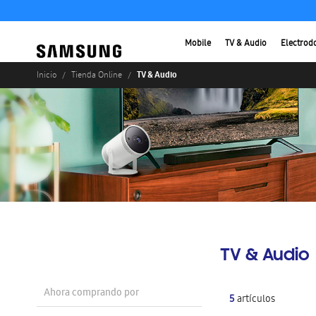
Mobile
TV & Audio
Electrod
TV & Audio
Inicio
Tienda Online
TV & Audio
Ahora comprando por
5
artículos