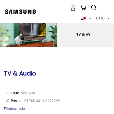
Mi carrito
Mon
USD -
dólar
estadounid
TV & Audio
Eliminar
Clase
Neo Qled
este
Eliminar
Precio
US$ 700.00 - US$ 799.99
artículo
este
Eliminar todo
artículo