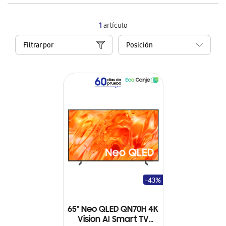
1
artículo
Filtrar por
-43%
65" Neo QLED QN70H 4K
Vision AI Smart TV