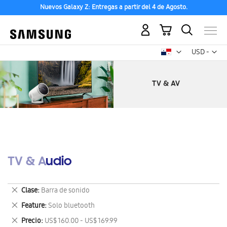
Nuevos Galaxy Z: Entregas a partir del 4 de Agosto.
Mi carrito
Mon
USD -
dólar
estadounid
TV & Audio
Eliminar
Clase
Barra de sonido
este
Eliminar
Feature
Solo bluetooth
artículo
este
Eliminar
Precio
US$ 160.00 - US$ 169.99
artículo