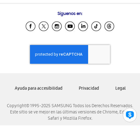
Condiciones de Compra
Preguntas Frecuentes
Samsung Costa Rica
Síguenos en:
Samsung Ecuador
Samsung El Salvador
Samsung Guatemala
Samsung Honduras
Samsung Nicaragua
Samsung Panamá
Samsung República Dominicana
Samsung Venezuela
Ayuda para accesibilidad
Privacidad
Legal
Copyright© 1995-2025 SAMSUNG Todos los Derechos Reservados.
Este sitio se ve mejor en las últimas versiones de Chrome, Edge,
Safari y Mozilla Firefox.